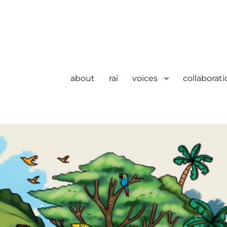
about
raï
voices
collaborati