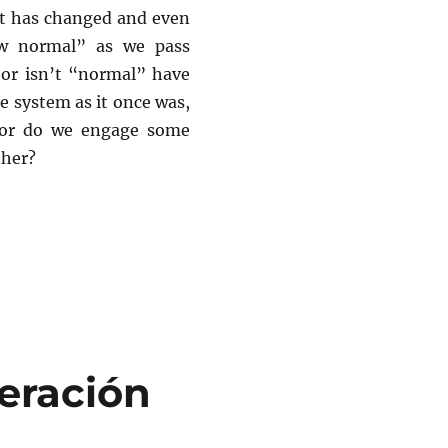
at has changed and even
ew normal” as we pass
s or isn’t “normal” have
e system as it once was,
 or do we engage some
ther?
viviality in the COVID-19 Conjuncture”
peración