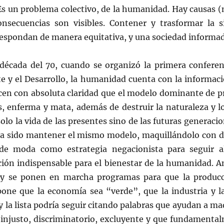
s un problema colectivo, de la humanidad. Hay causas (n
onsecuencias son visibles. Contener y trasformar la si
respondan de manera equitativa, y una sociedad informa
década del 70, cuando se organizó la primera confere
 y el Desarrollo, la humanidad cuenta con la informaci
ecen con absoluta claridad que el modelo dominante de p
s, enferma y mata, además de destruir la naturaleza y l
olo la vida de las presentes sino de las futuras generaci
 ha sido mantener el mismo modelo, maquillándolo con d
e moda como estrategia negacionista para seguir a
ón indispensable para el bienestar de la humanidad. 
s y se ponen en marcha programas para que la produc
pone que la economía sea “verde”, que la industria y la
 y la lista podría seguir citando palabras que ayudan a ma
 injusto, discriminatorio, excluyente y que fundamental