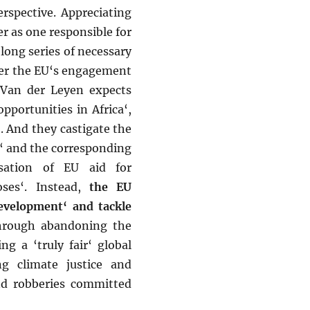
spective. Appreciating
 as one responsible for
 long series of necessary
der the EU‘s engagement
t Van der Leyen expects
pportunities in Africa‘,
. And they castigate the
t‘ and the corresponding
isation of EU aid for
ses‘. Instead,
the EU
evelopment‘ and tackle
rough abandoning the
g a ‘truly fair‘ global
g climate justice and
nd robberies committed