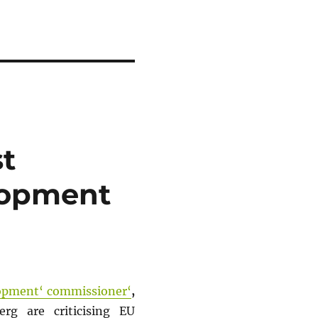
st
lopment
opment‘ commissioner‘
,
rg are criticising EU