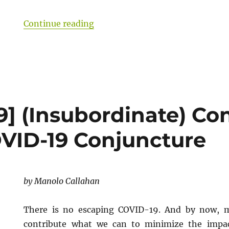
“Taming a capitalist EU, social
Continue reading
] (Insubordinate) Con
OVID-19 Conjuncture
by Manolo Callahan
There is no escaping COVID-19. And by now, m
contribute what we can to minimize the impact