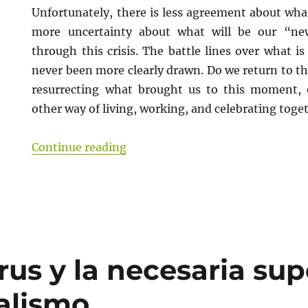
Unfortunately, there is less agreement about wh
more uncertainty about what will be our “n
nate)
through this crisis. The battle lines over what i
y
never been more clearly drawn. Do we return to th
resurrecting what brought us to this moment,
other way of living, working, and celebrating toge
re
“[COVID-19] (Insubordinate) Con
Continue reading
rus y la necesaria su
talismo