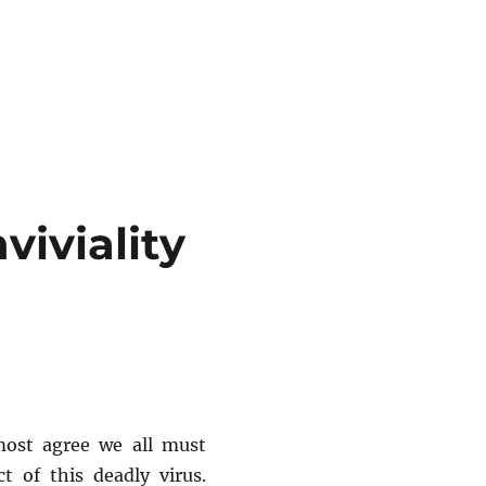
ist ‚development‘ and Post-Development”
viviality
ost agree we all must
 of this deadly virus.